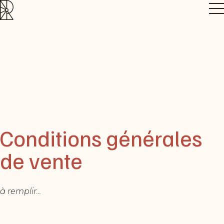
Aller
Olivier
au
Raud
contenu
principal
Conditions
générales
de
Conditions générales
vente
de vente
à remplir...